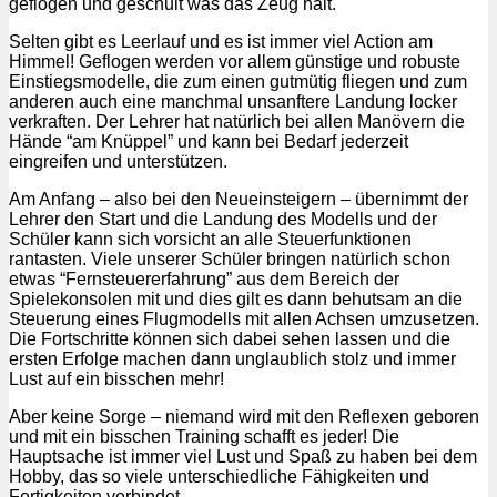
geflogen und geschult was das Zeug hält.
Selten gibt es Leerlauf und es ist immer viel Action am
Himmel! Geflogen werden vor allem günstige und robuste
Einstiegsmodelle, die zum einen gutmütig fliegen und zum
anderen auch eine manchmal unsanftere Landung locker
verkraften. Der Lehrer hat natürlich bei allen Manövern die
Hände “am Knüppel” und kann bei Bedarf jederzeit
eingreifen und unterstützen.
Am Anfang – also bei den Neueinsteigern – übernimmt der
Lehrer den Start und die Landung des Modells und der
Schüler kann sich vorsicht an alle Steuerfunktionen
rantasten. Viele unserer Schüler bringen natürlich schon
etwas “Fernsteuererfahrung” aus dem Bereich der
Spielekonsolen mit und dies gilt es dann behutsam an die
Steuerung eines Flugmodells mit allen Achsen umzusetzen.
Die Fortschritte können sich dabei sehen lassen und die
ersten Erfolge machen dann unglaublich stolz und immer
Lust auf ein bisschen mehr!
Aber keine Sorge – niemand wird mit den Reflexen geboren
und mit ein bisschen Training schafft es jeder! Die
Hauptsache ist immer viel Lust und Spaß zu haben bei dem
Hobby, das so viele unterschiedliche Fähigkeiten und
Fertigkeiten verbindet.